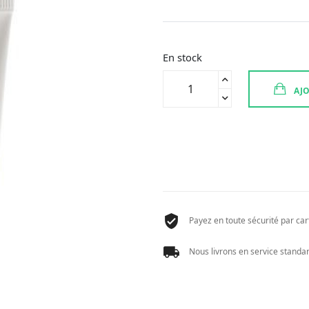
En stock
quantité
AJO
de
ADERMA
BIOLOGY
CR
RICHE
DERMAT
40ML
Payez en toute sécurité par cart
Nous livrons en service standard