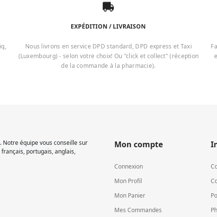
EXPÉDITION / LIVRAISON
iq,
Nous livrons en service DPD standard, DPD express et Taxi
Fa
(Luxembourg) - selon votre choix! Ou "click et collect" (réception
e
de la commande à la pharmacie).
 Notre équipe vous conseille sur
Mon compte
I
français, portugais, anglais,
Connexion
Co
Mon Profil
Co
Mon Panier
Po
Mes Commandes
Ph