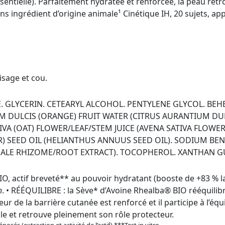
sentielle). Parfaitement hydratée et renforcée, la peau retr
ans ingrédient d’origine animale¹ Cinétique IH, 20 sujets, ap
isage et cou.
E. GLYCERIN. CETEARYL ALCOHOL. PENTYLENE GLYCOL. BE
M DULCIS (ORANGE) FRUIT WATER (CITRUS AURANTIUM DULC
VA (OAT) FLOWER/LEAF/STEM JUICE (AVENA SATIVA FLOWER/L
 SEED OIL (HELIANTHUS ANNUUS SEED OIL). SODIUM BEN
NALE RHIZOME/ROOT EXTRACT). TOCOPHEROL. XANTHAN 
IO, actif breveté** au pouvoir hydratant (booste de +83 % 
h
. • RÉÉQUILIBRE : la Sève* d’Avoine Rhealba® BIO rééquili
ur de la barrière cutanée est renforcé et il participe à l’é
lle et retrouve pleinement son rôle protecteur.