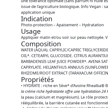
une tolérance optimale (sans parfum ni huile es
issue de l’agriculture biologique. Info Vegan : s
application unique
Indication
Photo-protection – Apaisement – Hydratation
Usage
Appliquer matin et/ou soir sur peau nettoyée. V
Composition
WATER (AQUA). CAPRYLIC/CAPRIC TRIGLYCERID
OIL*. CETEARYL GLUCOSIDE. CITRUS AURANTIU
BARBADENSIS LEAF JUICE POWDER*. AVENA SATI
CAPRYLATE. HELIANTHUS ANNUUS (SUNFLOWER)
RHIZOME/ROOT EXTRACT (TARAXACUM OFFICI
Propriétés
• HYDRATE : riche en Sève* d’Avoine Rhealba® B
la crème riche hydratante offre une hydratation 24 
la peau (calcium et magnésium). Le rôle protecte
rééquilibrée, la barrière cutanée est fonctionne