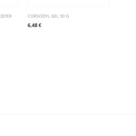
IEFER
CORSODYL GEL 50 G
WIDMER 
PARF
6,48
€
34,90
€