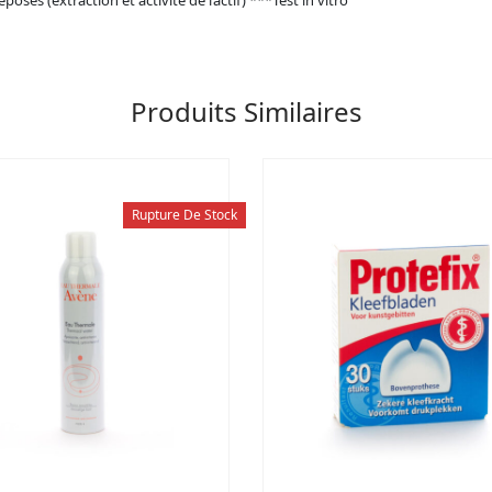
osés (extraction et activité de l’actif) ***Test in vitro
Produits Similaires
Rupture De Stock