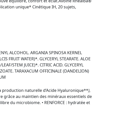
ouve équilibre, confort et éclat.Avoine Rhealba®
plication unique* Cinétique IH, 20 sujets,
HENYL ALCOHOL. ARGANIA SPINOSA KERNEL
IS FRUIT WATER)*. GLYCERYL STEARATE. ALOE
EAF/STEM JUICE)*. CITRIC ACID. GLYCERYL
ZOATE. TARAXACUM OFFICINALE (DANDELION)
GUM
la production naturelle d’Acide Hyaluronique**
),
bre grâce au maintien des minéraux essentiels de
quilibre du microbiome. • RENFORCE : hydratée et