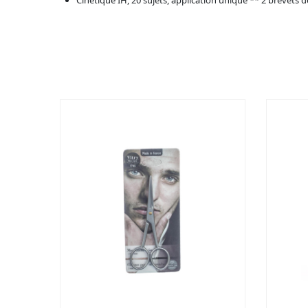
Cinétique IH, 20 sujets, application unique ** 2 brevets dép