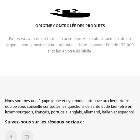
ORIGINE CONTROLÉE DES PRODUITS
Faites vos achats en toute sécurité dans votre pharmacie locale en
laquelle vous pouvez avoir confiance et faites envoyer l'un des 70 000
articles à votre domicile.
Nous sommes une équipe jeune et dynamique attentive au client. Notre
équipe vous conseille sur toutes les questions de santé et de bien-être en
luxembourgeois, français, portugais, anglais, allemand, italien et espagnol.
Suivez-nous sur les réseaux sociaux :