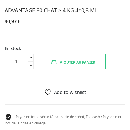
ADVANTAGE 80 CHAT > 4 KG 4*0,8 ML
30,97
€
En stock
quantité
AJOUTER AU PANIER
de
ADVANTAGE
80
CHAT
>
Add to wishlist
4
KG
4*0,8
Payez en toute sécurité par carte de crédit, Digicash / Payconiq ou
ML
lors de la prise en charge.