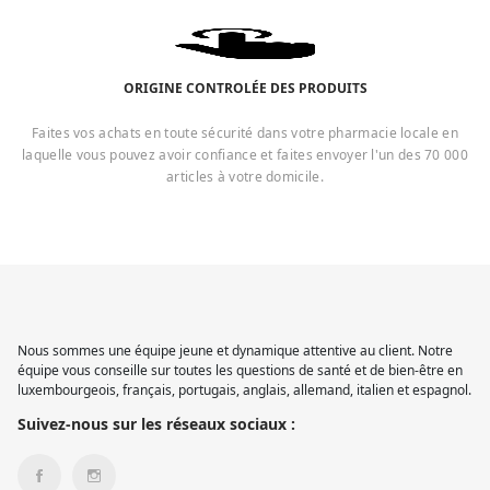
ORIGINE CONTROLÉE DES PRODUITS
Faites vos achats en toute sécurité dans votre pharmacie locale en
laquelle vous pouvez avoir confiance et faites envoyer l'un des 70 000
articles à votre domicile.
Nous sommes une équipe jeune et dynamique attentive au client. Notre
équipe vous conseille sur toutes les questions de santé et de bien-être en
luxembourgeois, français, portugais, anglais, allemand, italien et espagnol.
Suivez-nous sur les réseaux sociaux :