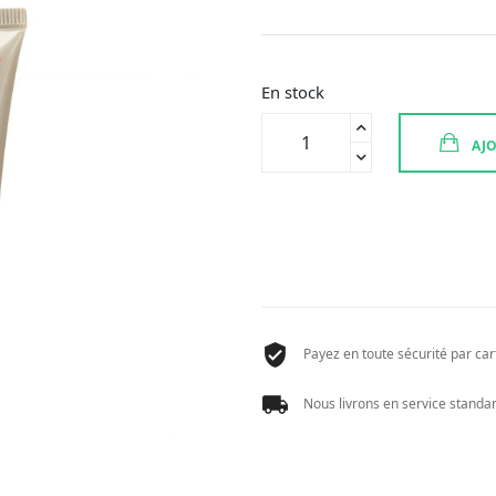
En stock
quantité
AJO
de
AKILEINE
SPORTS
RELAX
GEL
75
ML
Payez en toute sécurité par cart
Nous livrons en service standard