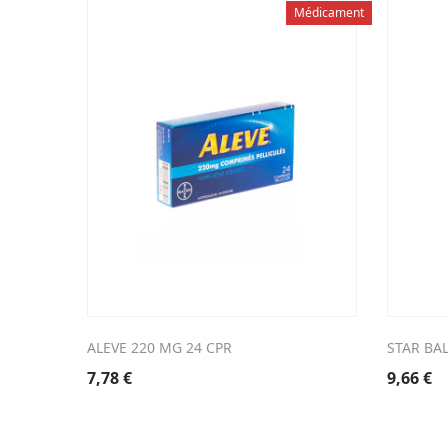
Médicament
ALEVE 220 MG 24 CPR
STAR BA
7,78
€
9,66
€