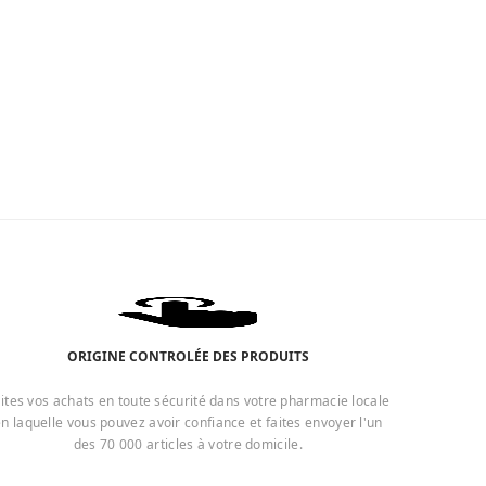
ORIGINE CONTROLÉE DES PRODUITS
ites vos achats en toute sécurité dans votre pharmacie locale
n laquelle vous pouvez avoir confiance et faites envoyer l'un
des 70 000 articles à votre domicile.