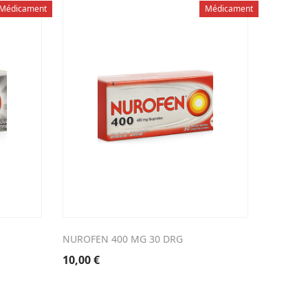
Médicament
Médicament
NUROFEN 400 MG 30 DRG
REFLEXS
10,00
€
14,12
€