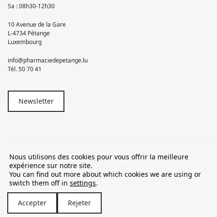
Sa : 08h30-12h30
10 Avenue de la Gare
L-4734 Pétange
Luxembourg
info@pharmaciedepetange.lu
Tél.
50 70 41
Newsletter
Nous utilisons des cookies pour vous offrir la meilleure
© 2026 Pharmacie Pétange
expérience sur notre site.
You can find out more about which cookies we are using or
TVA LU15581262
switch them off in
settings
.
Accepter
Rejeter