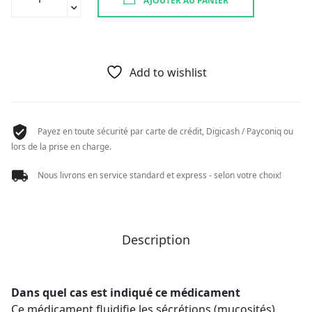
AJOUTER AU PANIER
de
AMBROXOL
RATIO
HL
30
Add to wishlist
MG
20
CPR
Payez en toute sécurité par carte de crédit, Digicash / Payconiq ou
lors de la prise en charge.
Nous livrons en service standard et express - selon votre choix!
Description
Dans quel cas est indiqué ce médicament
Ce médicament fluidifie les sécrétions (mucosités)