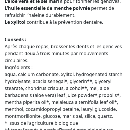
L’aloé véra et le sel marin
pour tonifier les gencives.
L’huile essentielle de menthe poivrée
permet de
rafraichir l’haleine durablement.
Le xylitol
contribue à la prévention dentaire.
Conseils :
Après chaque repas, brosser les dents et les gencives
pendant deux à trois minutes par mouvements
circulaires.
Ingrédients :
aqua, calcium carbonate, xylitol, hydrogenated starch
hydrolysate, acacia senegal*, glycerin**, glyceryl
stearate, chondrus crispus, alcohol**, mel, aloe
barbadensis (aloe vera) leaf juice powder*,propolis*,
mentha piperita oil*, melaleuca alternifolia leaf oil*,
menthol, cocamidopropyl betaine, lauryl glucoside,
montmorillonite, glucose, maris sal, silica, quartz.
* issus de l’agriculture biologique