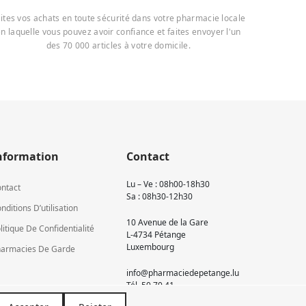
ites vos achats en toute sécurité dans votre pharmacie locale
n laquelle vous pouvez avoir confiance et faites envoyer l'un
des 70 000 articles à votre domicile.
nformation
Contact
Lu – Ve : 08h00-18h30
ntact
Sa : 08h30-12h30
nditions D’utilisation
10 Avenue de la Gare
litique De Confidentialité
L-4734 Pétange
Luxembourg
armacies De Garde
info@pharmaciedepetange.lu
Tél.
50 70 41