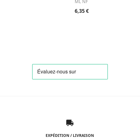
ML NF
6,35
€
EXPÉDITION / LIVRAISON