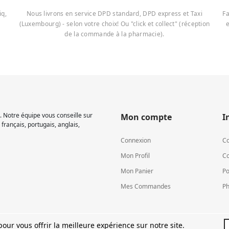
iq,
Nous livrons en service DPD standard, DPD express et Taxi
Fa
(Luxembourg) - selon votre choix! Ou "click et collect" (réception
e
de la commande à la pharmacie).
 Notre équipe vous conseille sur
Mon compte
I
français, portugais, anglais,
Connexion
Co
Mon Profil
Co
Mon Panier
Po
Mes Commandes
Ph
our vous offrir la meilleure expérience sur notre site.