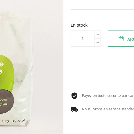
En stock
quantité
AJO
de
ARGILETZ
ARGILE
VERTE
SURFINE
1
KG
Payez en toute sécurité par cart
Nous livrons en service standard