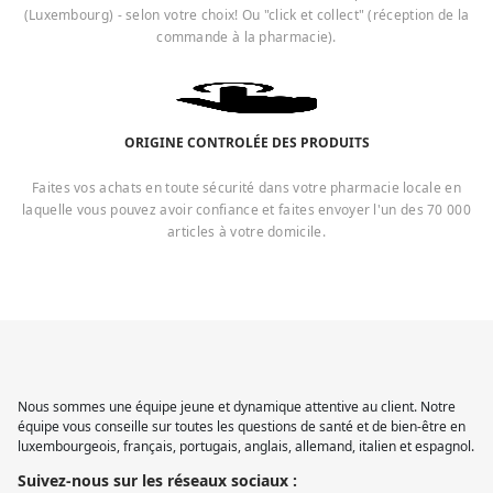
(Luxembourg) - selon votre choix! Ou "click et collect" (réception de la
commande à la pharmacie).
ORIGINE CONTROLÉE DES PRODUITS
Faites vos achats en toute sécurité dans votre pharmacie locale en
laquelle vous pouvez avoir confiance et faites envoyer l'un des 70 000
articles à votre domicile.
Nous sommes une équipe jeune et dynamique attentive au client. Notre
équipe vous conseille sur toutes les questions de santé et de bien-être en
luxembourgeois, français, portugais, anglais, allemand, italien et espagnol.
Suivez-nous sur les réseaux sociaux :