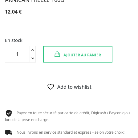
12,04
€
En stock
quantité
AJOUTER AU PANIER
de
ARNICAN
FREEZE
100G
Add to wishlist
Payez en toute sécurité par carte de crédit, Digicash / Payconiq ou
lors de la prise en charge.
Nous livrons en service standard et express - selon votre choix!