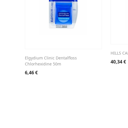
HILLS C
Elgydium Clinic Dentalfloss
40,34
€
Chlorhexidine 50m
6,46
€