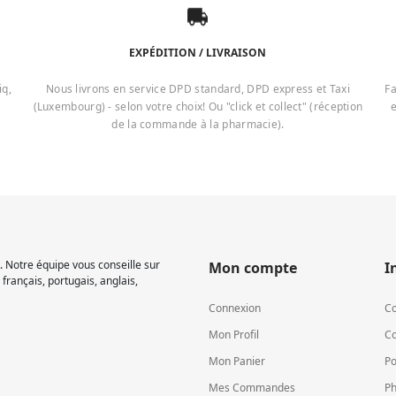
EXPÉDITION / LIVRAISON
iq,
Nous livrons en service DPD standard, DPD express et Taxi
Fa
(Luxembourg) - selon votre choix! Ou "click et collect" (réception
e
de la commande à la pharmacie).
 Notre équipe vous conseille sur
Mon compte
I
français, portugais, anglais,
Connexion
Co
Mon Profil
Co
Mon Panier
Po
Mes Commandes
Ph