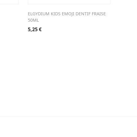
ELGYDIUM KIDS EMOJI DENTIF FRAISE
ATHERIA
50ML
11,56
€
5,25
€