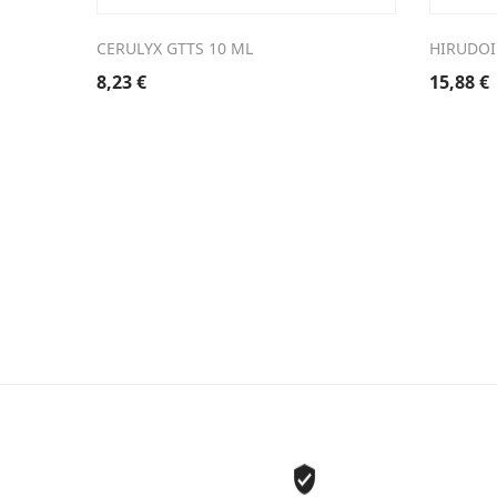
CERULYX GTTS 10 ML
HIRUDOI
8,23
€
15,88
€