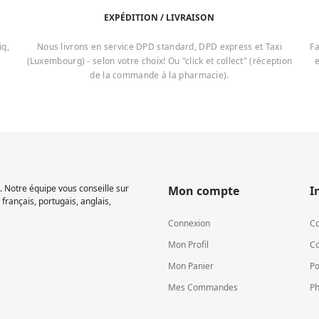
EXPÉDITION / LIVRAISON
iq,
Nous livrons en service DPD standard, DPD express et Taxi
Fa
(Luxembourg) - selon votre choix! Ou "click et collect" (réception
e
de la commande à la pharmacie).
 Notre équipe vous conseille sur
Mon compte
I
français, portugais, anglais,
Connexion
Co
Mon Profil
Co
Mon Panier
Po
Mes Commandes
Ph