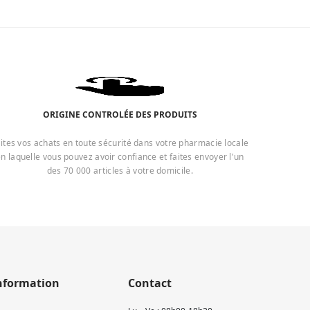
ORIGINE CONTROLÉE DES PRODUITS
ites vos achats en toute sécurité dans votre pharmacie locale
n laquelle vous pouvez avoir confiance et faites envoyer l'un
des 70 000 articles à votre domicile.
nformation
Contact