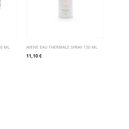
50 ML
AVENE EAU THERMALE SPRAY 150 ML
CORSODY
11,10
€
6,48
€