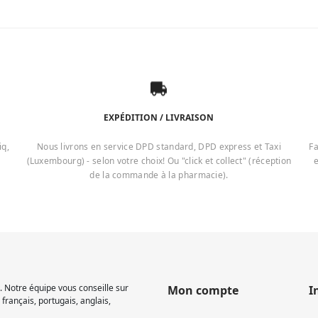
EXPÉDITION / LIVRAISON
iq,
Nous livrons en service DPD standard, DPD express et Taxi
Fa
(Luxembourg) - selon votre choix! Ou "click et collect" (réception
e
de la commande à la pharmacie).
 Notre équipe vous conseille sur
Mon compte
I
français, portugais, anglais,