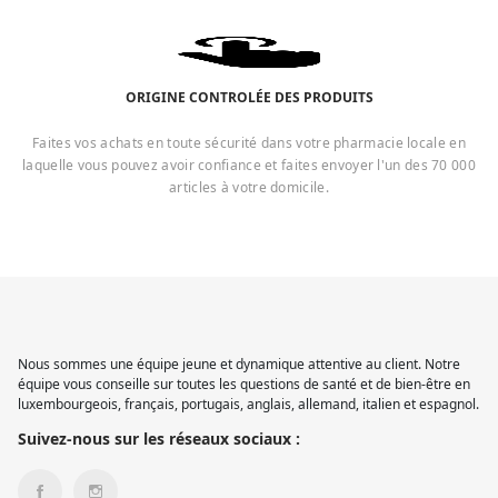
ORIGINE CONTROLÉE DES PRODUITS
Faites vos achats en toute sécurité dans votre pharmacie locale en
laquelle vous pouvez avoir confiance et faites envoyer l'un des 70 000
articles à votre domicile.
Nous sommes une équipe jeune et dynamique attentive au client. Notre
équipe vous conseille sur toutes les questions de santé et de bien-être en
luxembourgeois, français, portugais, anglais, allemand, italien et espagnol.
Suivez-nous sur les réseaux sociaux :