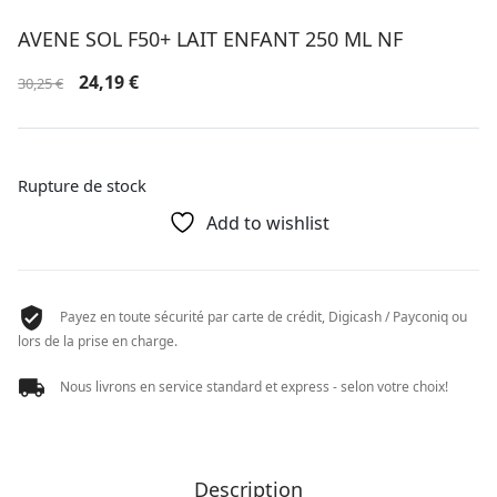
AVENE SOL F50+ LAIT ENFANT 250 ML NF
Le
Le
24,19
€
30,25
€
prix
prix
initial
actuel
était :
est :
30,25 €.
24,19 €.
Rupture de stock
Add to wishlist
Payez en toute sécurité par carte de crédit, Digicash / Payconiq ou
lors de la prise en charge.
Nous livrons en service standard et express - selon votre choix!
Description