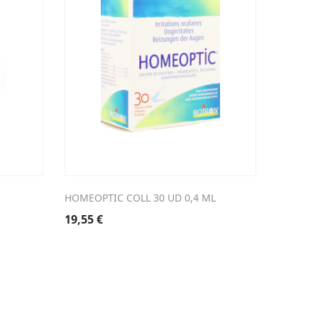
HOMEOPTIC COLL 30 UD 0,4 ML
REXORU
19,55
€
17,29
€