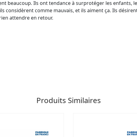
t beaucoup. Ils ont tendance à surprotéger les enfants, le
u’ils considèrent comme mauvais, et ils aiment ça. Ils désiren
ien attendre en retour.
es élixirs sélectionnés directement sous la langue ou dans 
 renouveler si nécessaire.
plusieurs essences pour répondre à différents déséquilibre
r les effets.
une alimentation variée et équilibrée et d’un mode de vie 
es enfants et à l’abri de la chaleur et de l’humidité.
Produits Similaires