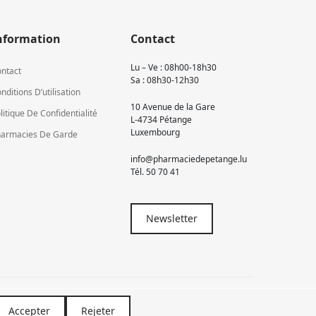
nformation
Contact
Lu – Ve : 08h00-18h30
ntact
Sa : 08h30-12h30
nditions D’utilisation
10 Avenue de la Gare
litique De Confidentialité
L-4734 Pétange
Luxembourg
armacies De Garde
info@pharmaciedepetange.lu
Tél.
50 70 41
Newsletter
Accepter
Rejeter