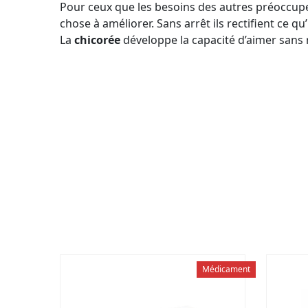
Pour ceux que les besoins des autres préoccupen
chose à améliorer. Sans arrêt ils rectifient ce q
La
chicorée
développe la capacité d’aimer sans r
Présentation
Flacon de 10 ml
Placer 4 gouttes de chacun d
Posologie
jeun et le soir au coucher. A
Si vous souhaitez mélanger 
Recommandations
de 5 élixirs, pour en optimise
Complément
À consommer dans le cadre d’
alimentaire
Conserver hors de la portée d
Médicament