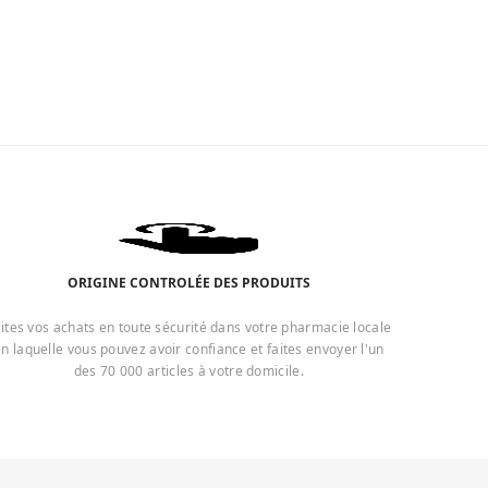
ORIGINE CONTROLÉE DES PRODUITS
ites vos achats en toute sécurité dans votre pharmacie locale
n laquelle vous pouvez avoir confiance et faites envoyer l'un
des 70 000 articles à votre domicile.