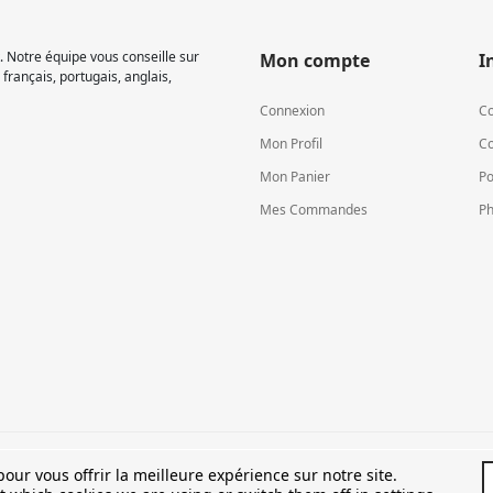
 Notre équipe vous conseille sur
Mon compte
I
français, portugais, anglais,
Connexion
Co
Mon Profil
Co
Mon Panier
Po
Mes Commandes
Ph
TVA LU15581262
our vous offrir la meilleure expérience sur notre site.