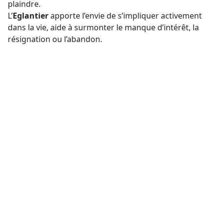
plaindre.
L’
Eglantier
apporte l’envie de s’impliquer activement
dans la vie, aide à surmonter le manque d’intérêt, la
résignation ou l’abandon.
Présentation
Flacon de 10 ml
Placer 4 gouttes de chacun des
élixirs sélectionnés directement
sous la langue ou dans un peu
Posologie
d’eau. Utiliser de préférence le
matin à jeun et le soir au coucher. A
renouveler si nécessaire.
Si vous souhaitez mélanger
plusieurs essences pour répondre
à différents déséquilibres, nous
Recommandations
vous conseillons d’utiliser un
maximum de 5 élixirs, pour en
optimiser les effets.
À consommer dans le cadre d’une
alimentation variée et équilibrée et