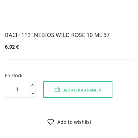
BACH 112 INEBIOS WILD ROSE 10 ML 37
6,92
€
En stock
quantité
AJOUTER AU PANIER
de
BACH
112
INEBIOS
WILD
Add to wishlist
ROSE
10