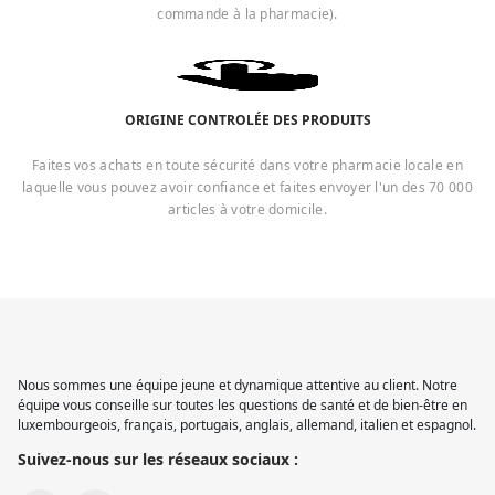
commande à la pharmacie).
ORIGINE CONTROLÉE DES PRODUITS
Faites vos achats en toute sécurité dans votre pharmacie locale en
laquelle vous pouvez avoir confiance et faites envoyer l'un des 70 000
articles à votre domicile.
Nous sommes une équipe jeune et dynamique attentive au client. Notre
équipe vous conseille sur toutes les questions de santé et de bien-être en
luxembourgeois, français, portugais, anglais, allemand, italien et espagnol.
Suivez-nous sur les réseaux sociaux :