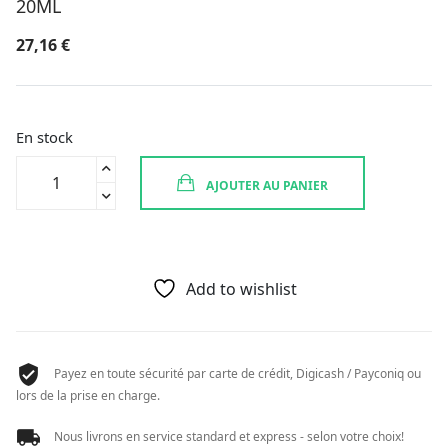
20ML
27,16
€
En stock
quantité
AJOUTER AU PANIER
de
BACH
ORIGINAL
RESCUE
ALCOHOL
Add to wishlist
GOUTTE
20ML
Payez en toute sécurité par carte de crédit, Digicash / Payconiq ou
lors de la prise en charge.
Nous livrons en service standard et express - selon votre choix!