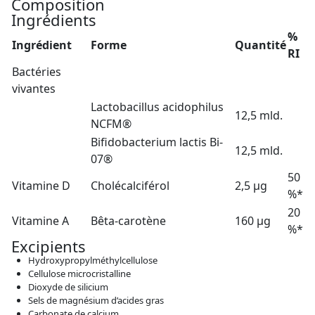
Composition
Ingrédients
%
Ingrédient
Forme
Quantité
RI
Bactéries
vivantes
Lactobacillus acidophilus
12,5 mld.
NCFM®
Bifidobacterium lactis Bi-
12,5 mld.
07®
50
Vitamine D
Cholécalciférol
2,5 µg
%*
20
Vitamine A
Bêta-carotène
160 µg
%*
Excipients
Hydroxypropylméthylcellulose
Cellulose microcristalline
Dioxyde de silicium
Sels de magnésium d’acides gras
Carbonate de calcium