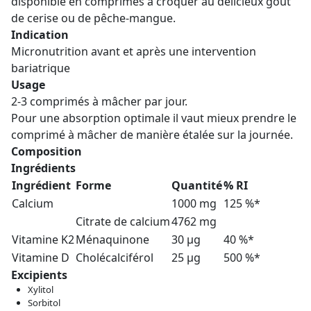
disponible en comprimés à croquer au délicieux goût
de cerise ou de pêche-mangue.
Indication
Micronutrition avant et après une intervention
bariatrique
Usage
2-3 comprimés à mâcher par jour.
Pour une absorption optimale il vaut mieux prendre le
comprimé à mâcher de manière étalée sur la journée.
Composition
Ingrédients
Ingrédient
Forme
Quantité
% RI
Calcium
1000 mg
125 %*
Citrate de calcium
4762 mg
Vitamine K2
Ménaquinone
30 µg
40 %*
Vitamine D
Cholécalciférol
25 µg
500 %*
Excipients
Xylitol
Sorbitol