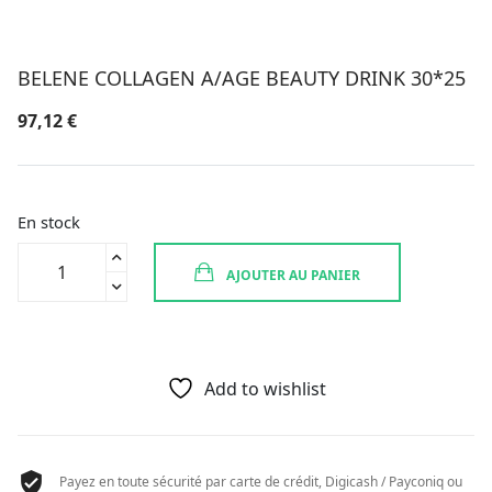
BELENE COLLAGEN A/AGE BEAUTY DRINK 30*25
97,12
€
En stock
quantité
AJOUTER AU PANIER
de
BELENE
COLLAGEN
A/AGE
BEAUTY
Add to wishlist
DRINK
30*25
Payez en toute sécurité par carte de crédit, Digicash / Payconiq ou