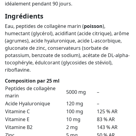
idéalement pendant 90 jours.
Ingrédients
Eau, peptides de collagène marin (
poisson
),
humectant (glycérol), acidifiant (acide citrique), arôme
(agrumes), acide hyaluronique, acide L-ascorbique,
gluconate de zinc, conservateurs (sorbate de
potassium, benzoate de sodium), acétate de DL-alpha-
tocophéryle, édulcorant (glycosides de stéviol),
riboflavine.
Composition par 25 ml
Peptides de collagène
5000 mg
–
marin
Acide Hyaluronique
120 mg
–
Vitamine C
100 mg
125 % AR
Vitamine E
10 mg
83 % AR
Vitamine B2
2 mg
143 % AR
Zinc
5 mg
50 % AR