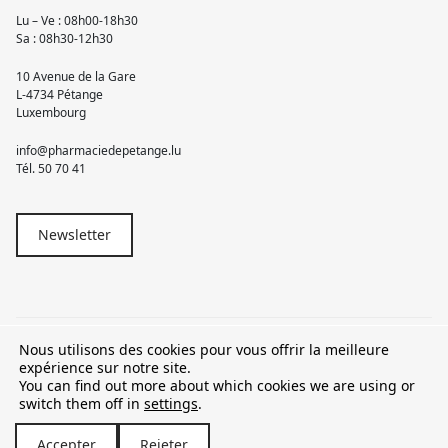
Lu – Ve : 08h00-18h30
Sa : 08h30-12h30
10 Avenue de la Gare
L-4734 Pétange
Luxembourg
info@pharmaciedepetange.lu
Tél.
50 70 41
Newsletter
Nous utilisons des cookies pour vous offrir la meilleure
© 2026 Pharmacie Pétange
expérience sur notre site.
You can find out more about which cookies we are using or
TVA LU15581262
switch them off in
settings
.
Accepter
Rejeter