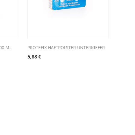
00 ML
PROTEFIX HAFTPOLSTER UNTERKIEFER
ERNST 2
5,88
€
9,12
€