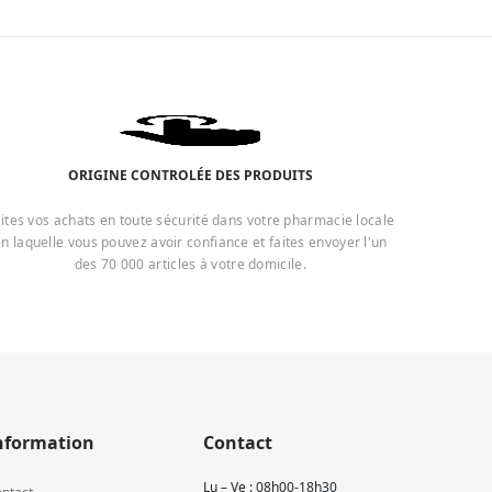
ORIGINE CONTROLÉE DES PRODUITS
ites vos achats en toute sécurité dans votre pharmacie locale
n laquelle vous pouvez avoir confiance et faites envoyer l'un
des 70 000 articles à votre domicile.
nformation
Contact
Lu – Ve : 08h00-18h30