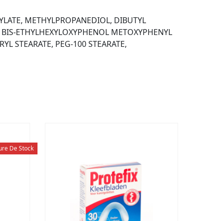
YLATE, METHYLPROPANEDIOL, DIBUTYL
E, BIS-ETHYLHEXYLOXYPHENOL METOXYPHENYL
YL STEARATE, PEG-100 STEARATE,
ure De Stock