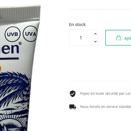
En stock
quantité
AJO
de
BEPANTHEN
TATTOO
CREME
SOLAIRE
50
GR
Payez en toute sécurité par cart
Nous livrons en service standard