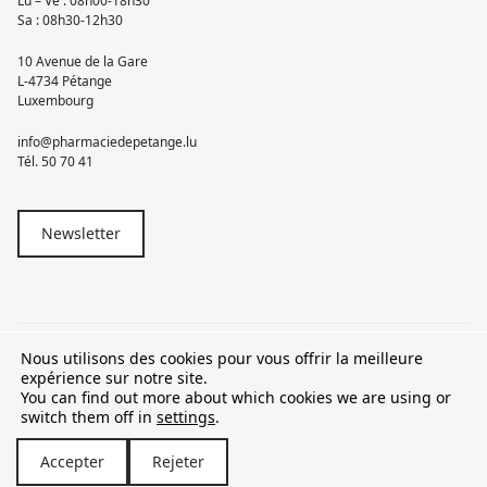
Lu – Ve : 08h00-18h30
Sa : 08h30-12h30
10 Avenue de la Gare
L-4734 Pétange
Luxembourg
info@pharmaciedepetange.lu
Tél.
50 70 41
Newsletter
Nous utilisons des cookies pour vous offrir la meilleure
© 2026 Pharmacie Pétange
expérience sur notre site.
You can find out more about which cookies we are using or
TVA LU15581262
switch them off in
settings
.
Accepter
Rejeter