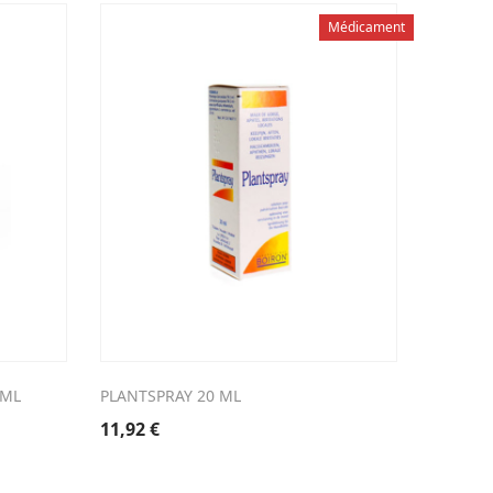
Médicament
 ML
PLANTSPRAY 20 ML
CLIMAXO
11,92
€
20,82
€