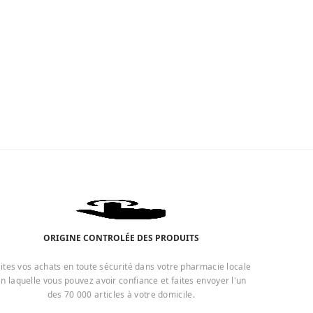
ORIGINE CONTROLÉE DES PRODUITS
ites vos achats en toute sécurité dans votre pharmacie locale
n laquelle vous pouvez avoir confiance et faites envoyer l'un
des 70 000 articles à votre domicile.