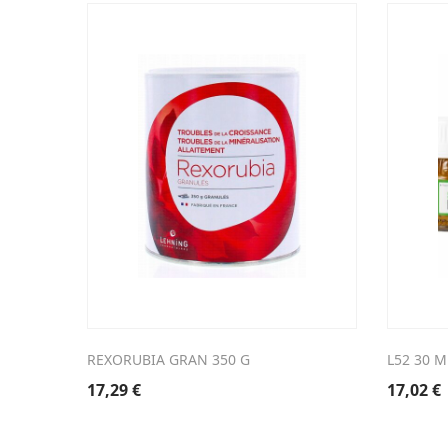
REXORUBIA GRAN 350 G
L52 30 
17,29
€
17,02
€