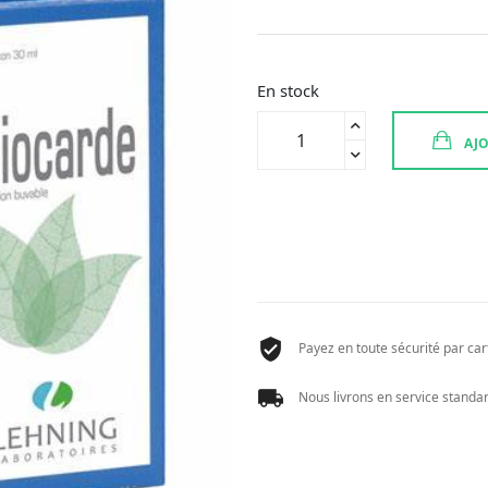
En stock
quantité
AJO
de
BIOCARDE
30
ML
Payez en toute sécurité par cart
Nous livrons en service standard