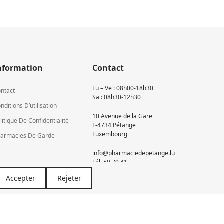
nformation
Contact
Lu – Ve : 08h00-18h30
ntact
Sa : 08h30-12h30
nditions D’utilisation
10 Avenue de la Gare
litique De Confidentialité
L-4734 Pétange
Luxembourg
armacies De Garde
info@pharmaciedepetange.lu
Tél.
50 70 41
Accepter
Rejeter
Newsletter