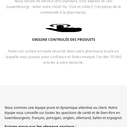
Nous livrons en service DPD standard, DPD express et Taxi
(Luxembourg) - selon votre choix! Ou "click et collect" (réception de la
commande à la pharmacie).
ORIGINE CONTROLÉE DES PRODUITS
Faites vos achats en toute sécurité dans votre pharmacie locale en
laquelle vous pouvez avoir confiance et faites envoyer l'un des 70 000
articles à votre domicile.
Nous sommes une équipe jeune et dynamique attentive au client. Notre
équipe vous conseille sur toutes les questions de santé et de bien-être en
luxembourgeois, français, portugais, anglais, allemand, italien et espagnol.
Suivez-nous sur les réseaux sociaux :