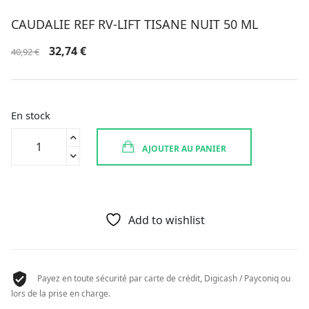
CAUDALIE REF RV-LIFT TISANE NUIT 50 ML
Le
Le
32,74
€
40,92
€
prix
prix
initial
actuel
était :
est :
40,92 €.
32,74 €.
En stock
quantité
AJOUTER AU PANIER
de
CAUDALIE
REF
RV-
LIFT
Add to wishlist
TISANE
NUIT
50
Payez en toute sécurité par carte de crédit, Digicash / Payconiq ou
ML
lors de la prise en charge.