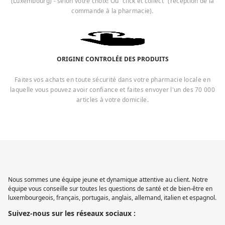
(Luxembourg) - selon votre choix! Ou "click et collect" (réception de la
commande à la pharmacie).
ORIGINE CONTROLÉE DES PRODUITS
Faites vos achats en toute sécurité dans votre pharmacie locale en
laquelle vous pouvez avoir confiance et faites envoyer l'un des 70 000
articles à votre domicile.
Nous sommes une équipe jeune et dynamique attentive au client. Notre
équipe vous conseille sur toutes les questions de santé et de bien-être en
luxembourgeois, français, portugais, anglais, allemand, italien et espagnol.
Suivez-nous sur les réseaux sociaux :