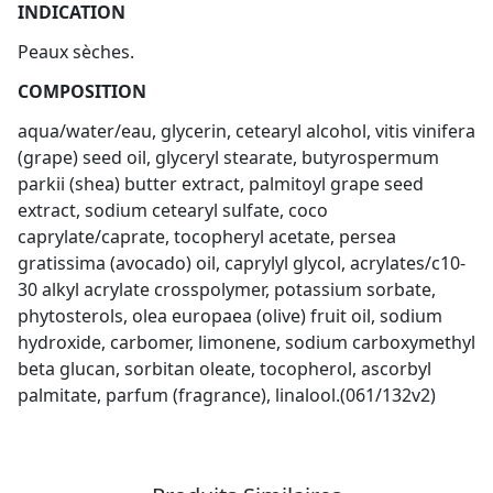
INDICATION
Peaux sèches.
COMPOSITION
aqua/water/eau, glycerin, cetearyl alcohol, vitis vinifera
(grape) seed oil, glyceryl stearate, butyrospermum
parkii (shea) butter extract, palmitoyl grape seed
extract, sodium cetearyl sulfate, coco
caprylate/caprate, tocopheryl acetate, persea
gratissima (avocado) oil, caprylyl glycol, acrylates/c10-
30 alkyl acrylate crosspolymer, potassium sorbate,
phytosterols, olea europaea (olive) fruit oil, sodium
hydroxide, carbomer, limonene, sodium carboxymethyl
beta glucan, sorbitan oleate, tocopherol, ascorbyl
palmitate, parfum (fragrance), linalool.(061/132v2)