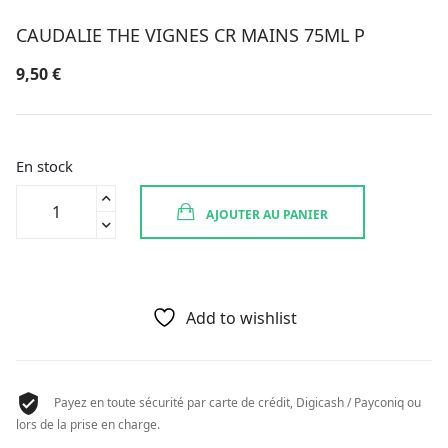
CAUDALIE THE VIGNES CR MAINS 75ML P
9,50
€
En stock
quantité
AJOUTER AU PANIER
de
CAUDALIE
THE
VIGNES
CR
Add to wishlist
MAINS
75ML
P
Payez en toute sécurité par carte de crédit, Digicash / Payconiq ou
lors de la prise en charge.