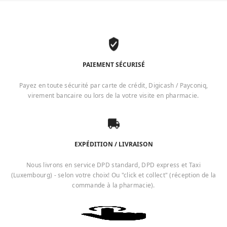
PAIEMENT SÉCURISÉ
Payez en toute sécurité par carte de crédit, Digicash / Payconiq,
virement bancaire ou lors de la votre visite en pharmacie.
EXPÉDITION / LIVRAISON
Nous livrons en service DPD standard, DPD express et Taxi
(Luxembourg) - selon votre choix! Ou "click et collect" (réception de la
commande à la pharmacie).