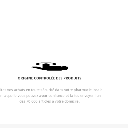
ORIGINE CONTROLÉE DES PRODUITS
ites vos achats en toute sécurité dans votre pharmacie locale
n laquelle vous pouvez avoir confiance et faites envoyer l'un
des 70 000 articles à votre domicile.