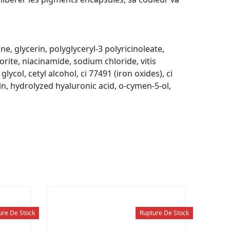
e, glycerin, polyglyceryl-3 polyricinoleate,
rite, niacinamide, sodium chloride, vitis
lycol, cetyl alcohol, ci 77491 (iron oxides), ci
n, hydrolyzed hyaluronic acid, o-cymen-5-ol,
ure De Stock
Rupture De Stock