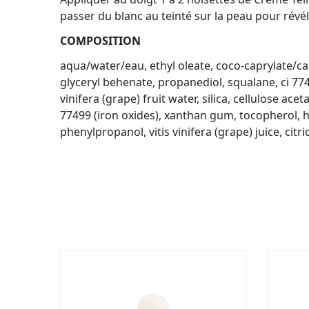
passer du blanc au teinté sur la peau pour révél
COMPOSITION
aqua/water/eau, ethyl oleate, coco-caprylate/capr
glyceryl behenate, propanediol, squalane, ci 77
vinifera (grape) fruit water, silica, cellulose ace
77499 (iron oxides), xanthan gum, tocopherol, h
phenylpropanol, vitis vinifera (grape) juice, ci