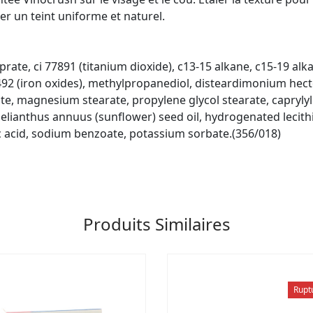
er un teint uniforme et naturel.
ate, ci 77891 (titanium dioxide), c13-15 alkane, c15-19 alkan
492 (iron oxides), methylpropanediol, disteardimonium hecto
tate, magnesium stearate, propylene glycol stearate, caprylyl g
elianthus annuus (sunflower) seed oil, hydrogenated lecithi
tric acid, sodium benzoate, potassium sorbate.(356/018)
Produits Similaires
Rupt