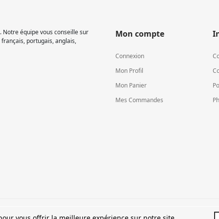
 Notre équipe vous conseille sur
Mon compte
I
français, portugais, anglais,
Connexion
Co
Mon Profil
Co
Mon Panier
Po
Mes Commandes
Ph
TVA LU15581262
our vous offrir la meilleure expérience sur notre site.