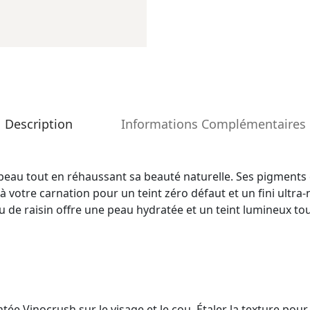
Description
Informations Complémentaires
 peau tout en réhaussant sa beauté naturelle. Ses pigments 
e à votre carnation pour un teint zéro défaut et un fini ultra
eau de raisin offre une peau hydratée et un teint lumineux to
tée Vinocrush sur le visage et le cou. Étaler la texture pou