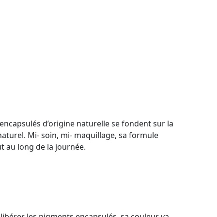
encapsulés d’origine naturelle se fondent sur la
-naturel. Mi- soin, mi- maquillage, sa formule
ut au long de la journée.
r libérer les pigments encapsulés, sa couleur va