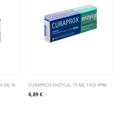
0 ML N-
CURAPROX ENZYCAL 75 ML 1450 PPM
HUILE A
6,89
€
4,71
€