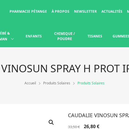
PHARMACIE PÉTANGE
À PROPOS
NEWSLETTER
ACTUALITÉS
ÉBÉ &
CHIMIQUE /
ENFANTS
TISANES
GUMMIE
POUDRE
MAN
 VINOSUN SPRAY H PROT I
Accueil
Produits Solaires
Produits Solaires
CAUDALIE VINOSUN SPRA
Le
Le
26,80
€
33,50
€