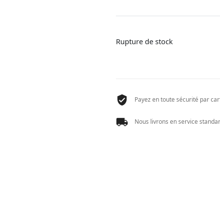
prix
prix
initial
actuel
était :
est :
33,50 €.
26,80 €.
Rupture de stock
Payez en toute sécurité par cart
Nous livrons en service standard