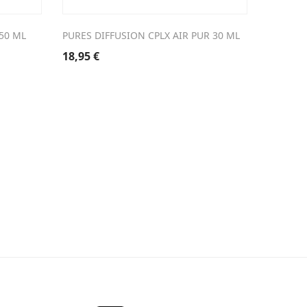
50 ML
PURES DIFFUSION CPLX AIR PUR 30 ML
VITRY P
1050
18,95
€
33,57
€