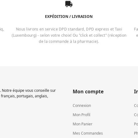
EXPÉDITION / LIVRAISON
iq,
Nous livrons en service DPD standard, DPD express et Taxi
Fa
(Luxembourg) - selon votre choix! Ou "click et collect" (réception
e
de la commande à la pharmacie).
 Notre équipe vous conseille sur
Mon compte
I
français, portugais, anglais,
Connexion
Co
Mon Profil
Co
Mon Panier
Po
Mes Commandes
Ph