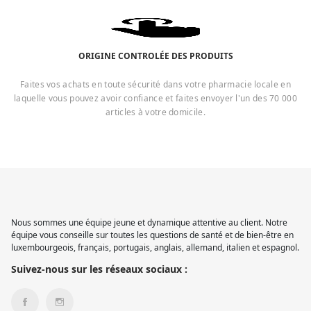
ORIGINE CONTROLÉE DES PRODUITS
Faites vos achats en toute sécurité dans votre pharmacie locale en
laquelle vous pouvez avoir confiance et faites envoyer l'un des 70 000
articles à votre domicile.
Nous sommes une équipe jeune et dynamique attentive au client. Notre
équipe vous conseille sur toutes les questions de santé et de bien-être en
luxembourgeois, français, portugais, anglais, allemand, italien et espagnol.
Suivez-nous sur les réseaux sociaux :