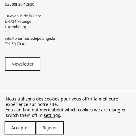
Sa : 08h30-12h30
10 Avenue de la Gare
L-4734 Pétange
Luxembourg
info@pharmaciedepetange.lu
Tél.
50 70 41
Newsletter
Nous utilisons des cookies pour vous offrir la meilleure
© 2026 Pharmacie Pétange
expérience sur notre site.
You can find out more about which cookies we are using or
TVA LU15581262
switch them off in
settings
.
Accepter
Rejeter