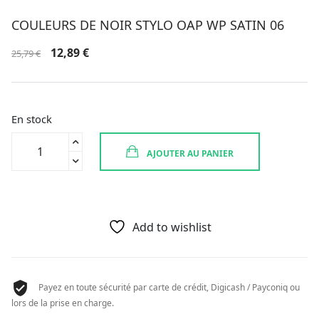
COULEURS DE NOIR STYLO OAP WP SATIN 06
Le
Le
12,89
€
25,79
€
prix
prix
initial
actuel
était :
est :
25,79 €.
12,89 €.
En stock
quantité
AJOUTER AU PANIER
de
COULEURS
DE
NOIR
STYLO
Add to wishlist
OAP
WP
SATIN
Payez en toute sécurité par carte de crédit, Digicash / Payconiq ou
06
lors de la prise en charge.