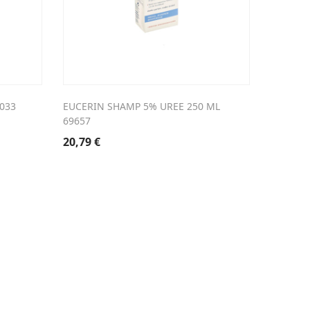
033
EUCERIN SHAMP 5% UREE 250 ML
WIDMER 
69657
PARF
20,79
€
34,90
€