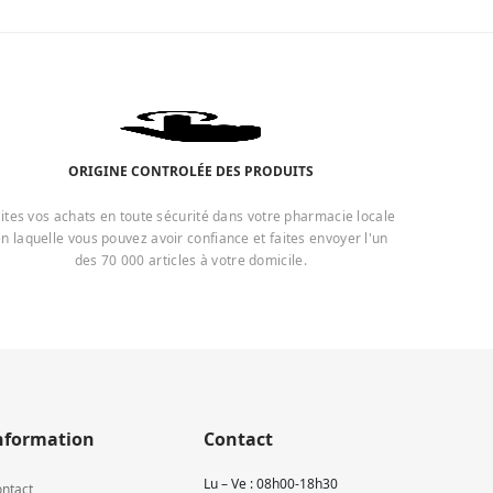
ORIGINE CONTROLÉE DES PRODUITS
ites vos achats en toute sécurité dans votre pharmacie locale
n laquelle vous pouvez avoir confiance et faites envoyer l'un
des 70 000 articles à votre domicile.
nformation
Contact
Lu – Ve : 08h00-18h30
ntact