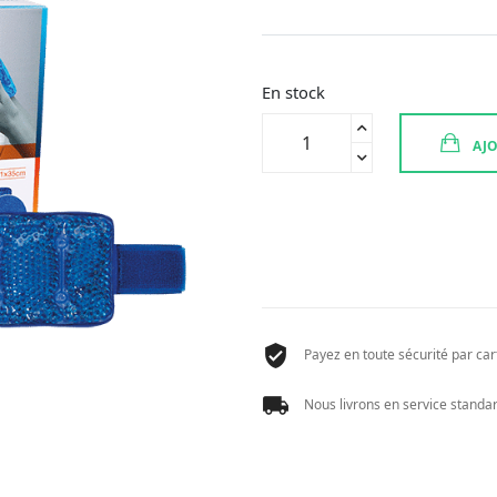
En stock
quantité
AJO
de
COUSSIN
THERMIQUE
CHEVILLE+POIGNET+COUD
Payez en toute sécurité par cart
Nous livrons en service standard