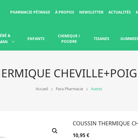
PHARMACIE PÉTANGE
À PROPOS
NEWSLETTER
ACTUALITÉS
ÉBÉ &
CHIMIQUE /
ENFANTS
TISANES
GUMMIE
POUDRE
MAN
HERMIQUE CHEVILLE+POI
Accueil
Para Pharmacie
Autres
COUSSIN THERMIQUE C
10,95
€