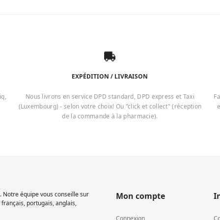
EXPÉDITION / LIVRAISON
iq,
Nous livrons en service DPD standard, DPD express et Taxi
Fa
(Luxembourg) - selon votre choix! Ou "click et collect" (réception
e
de la commande à la pharmacie).
 Notre équipe vous conseille sur
Mon compte
I
français, portugais, anglais,
Connexion
Co