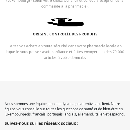
(Luxembourg) - selon votre choix! Ou "click et collect" (réception de la
commande à la pharmacie).
ORIGINE CONTROLÉE DES PRODUITS
Faites vos achats en toute sécurité dans votre pharmacie locale en
laquelle vous pouvez avoir confiance et faites envoyer l'un des 70 000
articles à votre domicile.
Nous sommes une équipe jeune et dynamique attentive au client. Notre
équipe vous conseille sur toutes les questions de santé et de bien-être en
luxembourgeois, français, portugais, anglais, allemand, italien et espagnol.
Suivez-nous sur les réseaux sociaux :