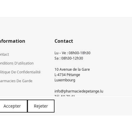
nformation
Contact
Lu – Ve : 08h00-18h30
ntact
Sa : 08h30-12h30
nditions D’utilisation
10 Avenue de la Gare
litique De Confidentialité
L-4734 Pétange
Luxembourg
armacies De Garde
info@pharmaciedepetange.lu
Tél.
50 70 41
Accepter
Rejeter
Newsletter