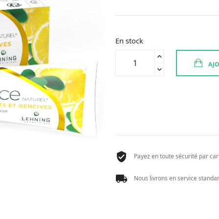
En stock
quantité
AJO
de
DENTIFRICE
NATUREL
LEHNING
80
G
Payez en toute sécurité par cart
Nous livrons en service standard