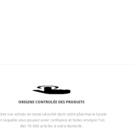
ORIGINE CONTROLÉE DES PRODUITS
ites vos achats en toute sécurité dans votre pharmacie locale
n laquelle vous pouvez avoir confiance et faites envoyer l'un
des 70 000 articles à votre domicile.