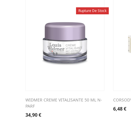
Rupture De Stock
WIDMER CREME VITALISANTE 50 ML N-
CORSODY
PARF
6,48
€
34,90
€