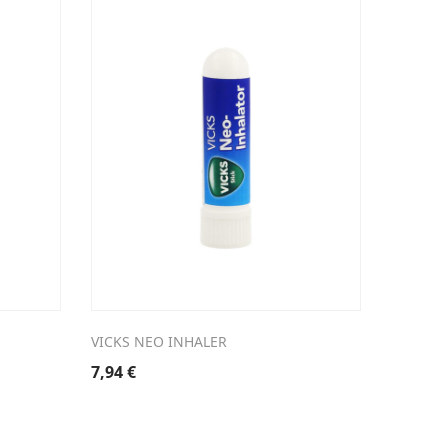
VICKS NEO INHALER
APORIL 
7,94
€
17,05
€