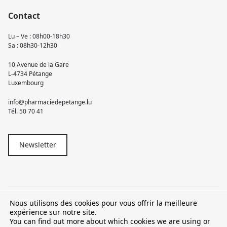
Contact
Lu – Ve : 08h00-18h30
Sa : 08h30-12h30
10 Avenue de la Gare
L-4734 Pétange
Luxembourg
info@pharmaciedepetange.lu
Tél.
50 70 41
Newsletter
Nous utilisons des cookies pour vous offrir la meilleure
© 2026 Pharmacie Pétange
expérience sur notre site.
You can find out more about which cookies we are using or
TVA LU15581262