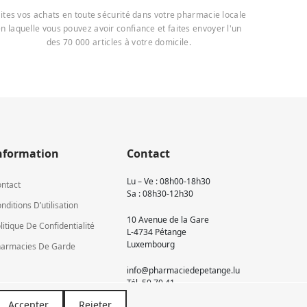
ites vos achats en toute sécurité dans votre pharmacie locale
n laquelle vous pouvez avoir confiance et faites envoyer l'un
des 70 000 articles à votre domicile.
nformation
Contact
Lu – Ve : 08h00-18h30
ntact
Sa : 08h30-12h30
nditions D’utilisation
10 Avenue de la Gare
litique De Confidentialité
L-4734 Pétange
Luxembourg
armacies De Garde
info@pharmaciedepetange.lu
Tél.
50 70 41
Accepter
Rejeter