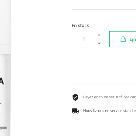
En stock
quantité
AJO
de
FILORGA
OPTIM
EYES
15
ML
Payez en toute sécurité par cart
Nous livrons en service standard