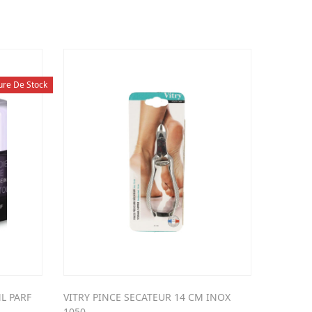
ure De Stock
L PARF
VITRY PINCE SECATEUR 14 CM INOX
WIDMER 
1050
PARF