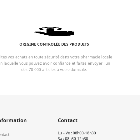
ORIGINE CONTROLÉE DES PRODUITS
ites vos achats en toute sécurité dans votre pharmacie locale
n laquelle vous pouvez avoir confiance et faites envoyer l'un
des 70 000 articles à votre domicile.
nformation
Contact
Lu – Ve : 08h00-18h30
ntact
Sa : 08h30-12h30