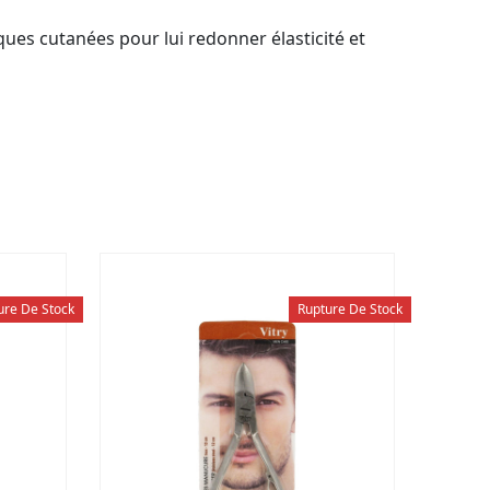
ues cutanées pour lui redonner élasticité et
ure De Stock
Rupture De Stock