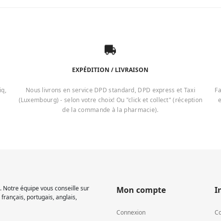
EXPÉDITION / LIVRAISON
iq,
Nous livrons en service DPD standard, DPD express et Taxi
Fa
(Luxembourg) - selon votre choix! Ou "click et collect" (réception
e
de la commande à la pharmacie).
 Notre équipe vous conseille sur
Mon compte
I
français, portugais, anglais,
Connexion
Co