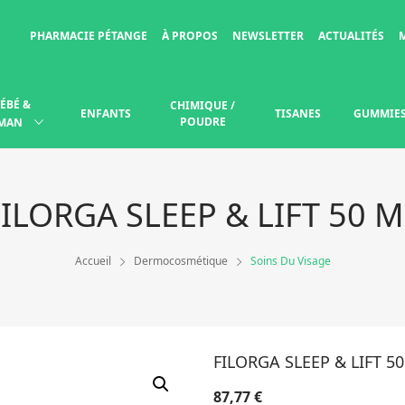
PHARMACIE PÉTANGE
À PROPOS
NEWSLETTER
ACTUALITÉS
ÉBÉ &
CHIMIQUE /
ENFANTS
TISANES
GUMMIE
POUDRE
MAN
FILORGA SLEEP & LIFT 50 M
Accueil
Dermocosmétique
Soins Du Visage
FILORGA SLEEP & LIFT 5
87,77
€