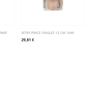
PARF
VITRY PINCE ONGLES 12 CM 1049
WIDMER 
PARF
29,81
€
35,80
€