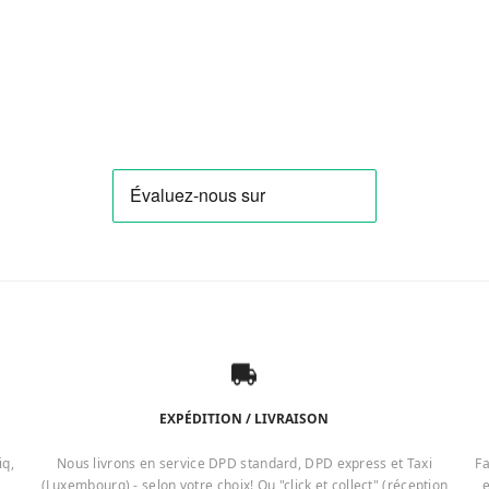
EXPÉDITION / LIVRAISON
iq,
Nous livrons en service DPD standard, DPD express et Taxi
Fa
(Luxembourg) - selon votre choix! Ou "click et collect" (réception
e