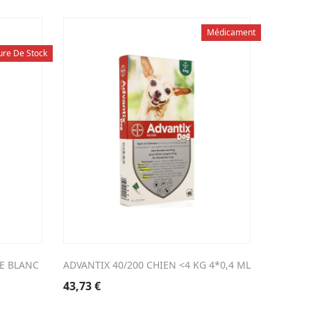
Médicament
ure De Stock
E BLANC
ADVANTIX 40/200 CHIEN <4 KG 4*0,4 ML
OTOCLEA
43,73
€
20,56
€