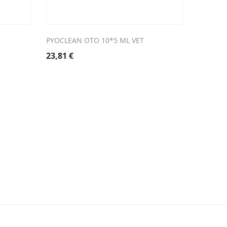
PYOCLEAN OTO 10*5 ML VET
SUROSOL
ML VET
23,81
€
24,16
€