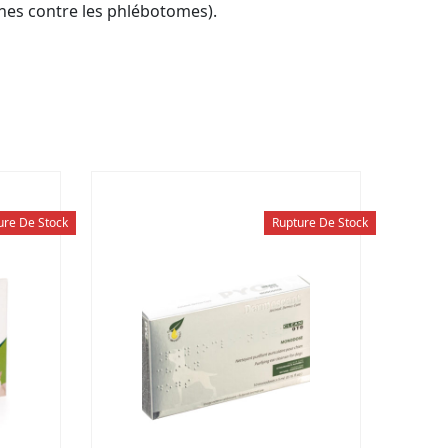
ines contre les phlébotomes).
ure De Stock
Rupture De Stock