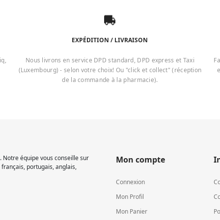
EXPÉDITION / LIVRAISON
iq,
Nous livrons en service DPD standard, DPD express et Taxi
Fa
(Luxembourg) - selon votre choix! Ou "click et collect" (réception
e
de la commande à la pharmacie).
 Notre équipe vous conseille sur
Mon compte
I
français, portugais, anglais,
Connexion
Co
Mon Profil
Co
Mon Panier
Po