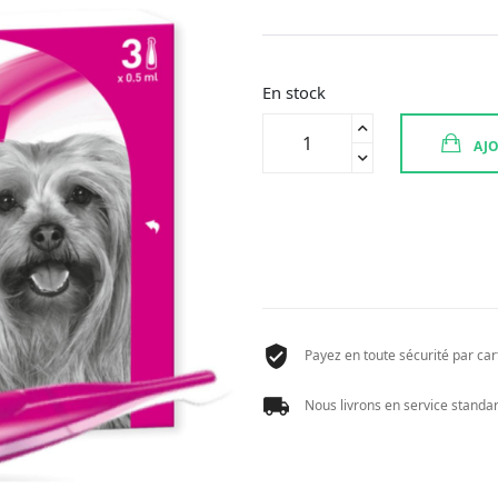
En stock
quantité
AJO
de
FRONTLINE
PROTECT
SPOT
ON
CHIEN
XS
3PIP
Payez en toute sécurité par cart
Nous livrons en service standard