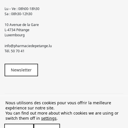
Lu – Ve : 08h00-18h30
Sa : 08h30-12h30
10 Avenue de la Gare
L-4734 Pétange
Luxembourg
info@pharmaciedepetange.lu
Tél.
50 70 41
Newsletter
Nous utilisons des cookies pour vous offrir la meilleure
© 2026 Pharmacie Pétange
expérience sur notre site.
You can find out more about which cookies we are using or
TVA LU15581262
switch them off in
settings
.