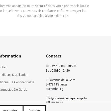
ites vos achats en toute sécurité dans votre pharmacie locale
n laquelle vous pouvez avoir confiance et faites envoyer l'un
des 70 000 articles à votre domicile.
nformation
Contact
Lu – Ve : 08h00-18h30
ntact
Sa : 08h30-12h30
nditions D’utilisation
10 Avenue de la Gare
litique De Confidentialité
L-4734 Pétange
Luxembourg
armacies De Garde
info@pharmaciedepetange.lu
Tél.
50 70 41
Accepter
Rejeter