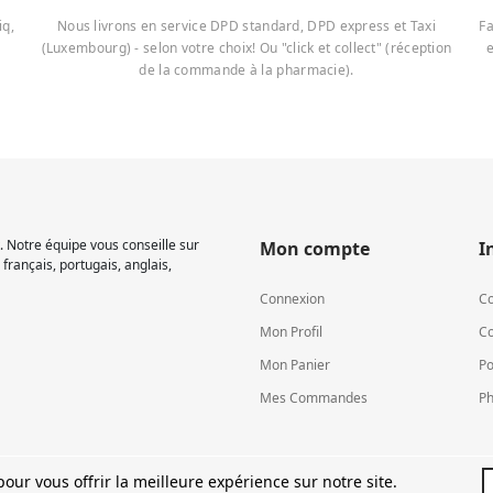
iq,
Nous livrons en service DPD standard, DPD express et Taxi
Fa
(Luxembourg) - selon votre choix! Ou "click et collect" (réception
e
de la commande à la pharmacie).
 Notre équipe vous conseille sur
Mon compte
I
français, portugais, anglais,
Connexion
Co
Mon Profil
Co
Mon Panier
Po
Mes Commandes
Ph
our vous offrir la meilleure expérience sur notre site.