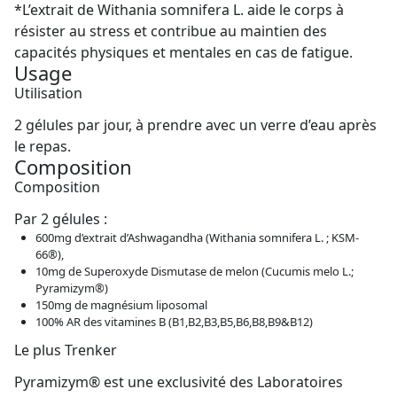
*L’extrait de Withania somnifera L. aide le corps à
résister au stress et contribue au maintien des
capacités physiques et mentales en cas de fatigue.
Usage
Utilisation
2 gélules par jour, à prendre avec un verre d’eau après
le repas.
Composition
Composition
Par 2 gélules :
600mg d’extrait d’Ashwagandha (Withania somnifera L. ; KSM-
66®),
10mg de Superoxyde Dismutase de melon (Cucumis melo L.;
Pyramizym®)
150mg de magnésium liposomal
100% AR des vitamines B (B1,B2,B3,B5,B6,B8,B9&B12)
Le plus Trenker
Pyramizym® est une exclusivité des Laboratoires