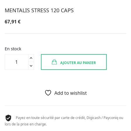
MENTALIS STRESS 120 CAPS
67,91
€
En stock
quantité
AJOUTER AU PANIER
de
MENTALIS
STRESS
120
CAPS
Add to wishlist
Payez en toute sécurité par carte de crédit, Digicash / Payconiq ou
lors de la prise en charge.