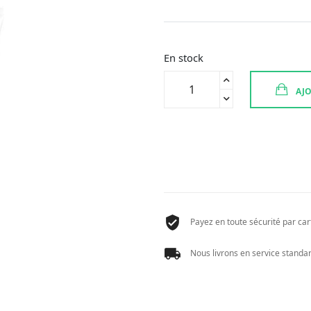
En stock
quantité
AJO
de
MUSTELA
PA
STELATOPIA
+
150ML
Payez en toute sécurité par cart
Nous livrons en service standard