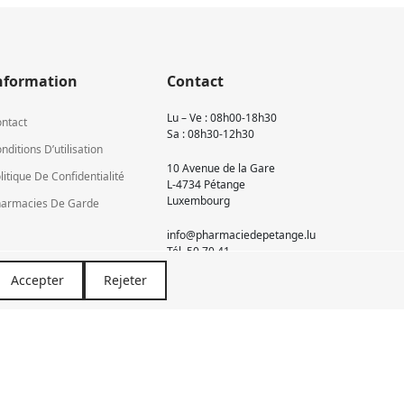
nformation
Contact
Lu – Ve : 08h00-18h30
ntact
Sa : 08h30-12h30
nditions D’utilisation
10 Avenue de la Gare
litique De Confidentialité
L-4734 Pétange
Luxembourg
armacies De Garde
info@pharmaciedepetange.lu
Tél.
50 70 41
Accepter
Rejeter
Newsletter