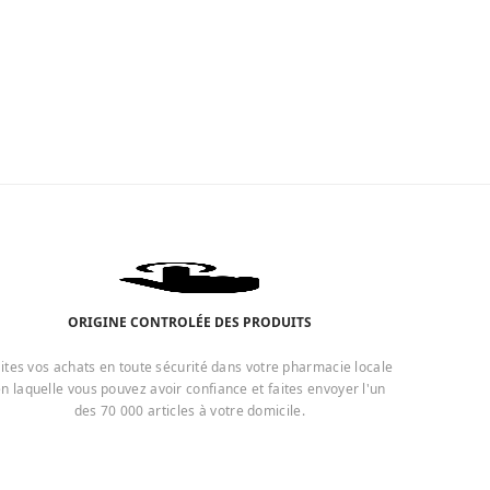
ORIGINE CONTROLÉE DES PRODUITS
ites vos achats en toute sécurité dans votre pharmacie locale
n laquelle vous pouvez avoir confiance et faites envoyer l'un
des 70 000 articles à votre domicile.