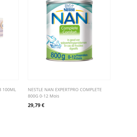
3 100ML
NESTLE NAN EXPERTPRO COMPLETE
DAKTOZI
800G 0-12 Mois
11,07
€
29,79
€