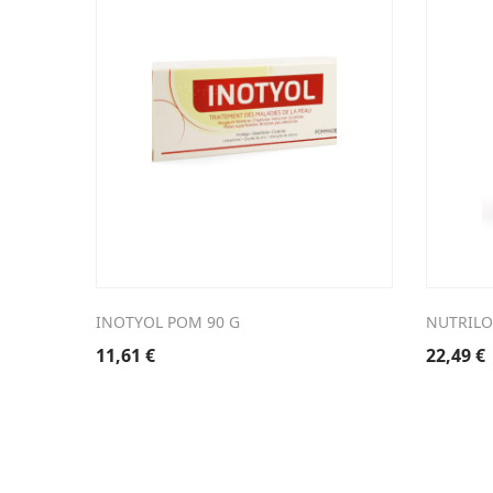
INOTYOL POM 90 G
NUTRILON
11,61
€
22,49
€