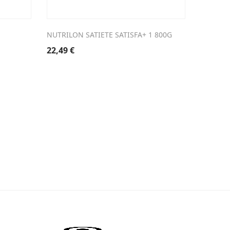
NUTRILON SATIETE SATISFA+ 1 800G
AVENT 2
22,49
€
7,99
€