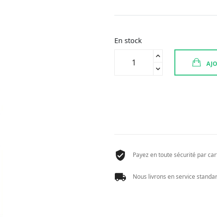
En stock
quantité
AJO
de
MUSTELA
PA
STELATOPIA
SHAMP
MOUSSE
150ML
Payez en toute sécurité par cart
Nous livrons en service standard