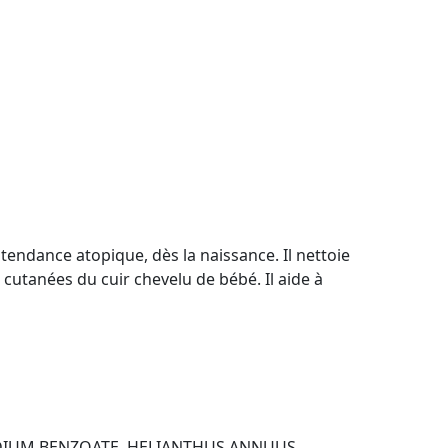
endance atopique, dès la naissance. Il nettoie
 cutanées du cuir chevelu de bébé. Il aide à
ODIUM BENZOATE, HELIANTHUS ANNUUS