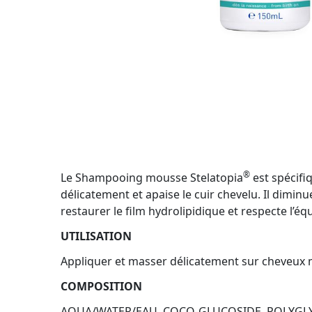
®
Le Shampooing mousse Stelatopia
est spécifi
délicatement et apaise le cuir chevelu. Il dimin
restaurer le film hydrolipidique et respecte l’é
UTILISATION
Appliquer et masser délicatement sur cheveux mo
COMPOSITION
AQUA/WATER/EAU, COCO-GLUCOSIDE, POLYGLY