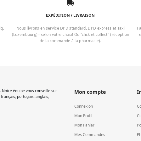
EXPÉDITION / LIVRAISON
iq,
Nous livrons en service DPD standard, DPD express et Taxi
Fa
(Luxembourg) - selon votre choix! Ou "click et collect" (réception
e
de la commande à la pharmacie).
 Notre équipe vous conseille sur
Mon compte
I
français, portugais, anglais,
Connexion
Co
Mon Profil
Co
Mon Panier
Po
Mes Commandes
Ph