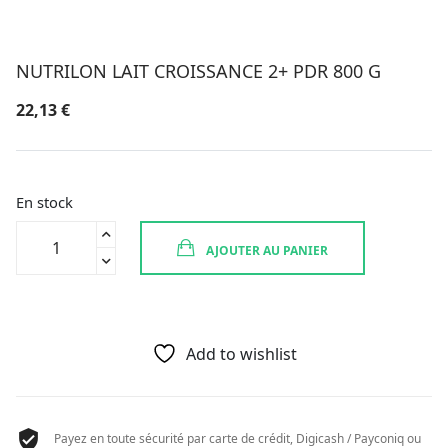
NUTRILON LAIT CROISSANCE 2+ PDR 800 G
22,13
€
En stock
quantité
AJOUTER AU PANIER
de
NUTRILON
LAIT
CROISSANCE
2+
Add to wishlist
PDR
800
G
Payez en toute sécurité par carte de crédit, Digicash / Payconiq ou