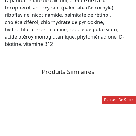
D-pantothénate de calcium, acétate de DL-α-
tocophérol, antioxydant (palmitate d’ascorbyle),
riboflavine, nicotinamide, palmitate de rétinol,
cholécalciférol, chlorhydrate de pyridoxine,
hydrochlorure de thiamine, iodure de potassium,
acide ptéroylmonoglutamique, phytoménadione, D-
biotine, vitamine B12
Produits Similaires
Rupture De Stock