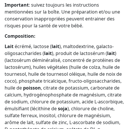
Important
: suivez toujours les instructions
mentionnées sur la boîte. Une préparation et/ou une
conservation inappropriées peuvent entrainer des
risques pour la santé de votre bébé.
Composition:
Lait
écrémé, lactose (
lait
), maltodextrine, galacto-
oligosaccharides (
lait
), produit de lactosérum (
lait
)
(lactosérum déminéralisé, concentré de protéines de
lactosérum), huiles végétales (huile de colza, huile de
tournesol, huile de tournesol oléique, huile de noix de
coco), phosphate tricalcique, fructo-oligosaccharides,
huile de
poisson
, citrate de potassium, carbonate de
calcium, hydrogénophosphate de magnésium, citrate
de sodium, chlorure de potassium, acide L-ascorbique,
émulsifiant (lécithine de
soja
), chlorure de choline,
sulfate ferreux, inositol, chlorure de magnésium,
arôme de lait, sulfate de zinc, L-ascorbate de sodium,