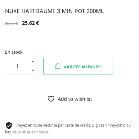
NUXE HAIR BAUME 3 MIN POT 200ML
Le
Le
25,62
€
36,60
€
prix
prix
initial
actuel
était :
est :
36,60 €.
25,62 €.
En stock
quantité
AJOUTER AU PANIER
de
NUXE
HAIR
BAUME
3
Add to wishlist
MIN
POT
200ML
Payez en toute sécurité par carte de crédit, Digicash / Payconiq ou
lors de la prise en charge.