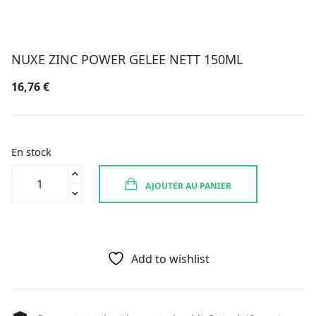
NUXE ZINC POWER GELEE NETT 150ML
16,76
€
En stock
quantité
AJOUTER AU PANIER
de
NUXE
ZINC
POWER
GELEE
Add to wishlist
NETT
150ML