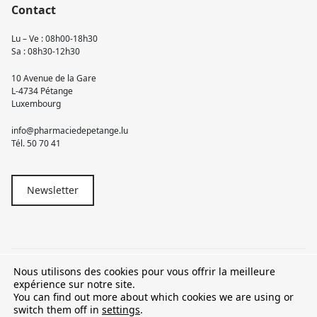
Contact
Lu – Ve : 08h00-18h30
Sa : 08h30-12h30
10 Avenue de la Gare
L-4734 Pétange
Luxembourg
info@pharmaciedepetange.lu
Tél.
50 70 41
Newsletter
Nous utilisons des cookies pour vous offrir la meilleure
© 2026 Pharmacie Pétange
expérience sur notre site.
You can find out more about which cookies we are using or
TVA LU15581262
switch them off in
settings
.