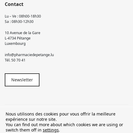
Contact
Lu – Ve : 08h00-18h30
Sa : 08h30-12h30
10 Avenue de la Gare
L-4734 Pétange
Luxembourg
info@pharmaciedepetange.lu
Tél.
50 70 41
Newsletter
Nous utilisons des cookies pour vous offrir la meilleure
© 2026 Pharmacie Pétange
expérience sur notre site.
You can find out more about which cookies we are using or
TVA LU15581262
switch them off in
settings
.