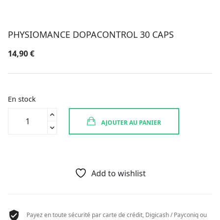
PHYSIOMANCE DOPACONTROL 30 CAPS
14,90
€
En stock
quantité
AJOUTER AU PANIER
de
PHYSIOMANCE
DOPACONTROL
30
CAPS
Add to wishlist
Payez en toute sécurité par carte de crédit, Digicash / Payconiq ou