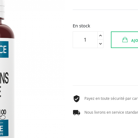
En stock
quantité
AJO
de
PHYSIOMANCE
HUILE
DE
PEPINS
DE
COURGE
100CPR
Payez en toute sécurité par cart
Nous livrons en service standard