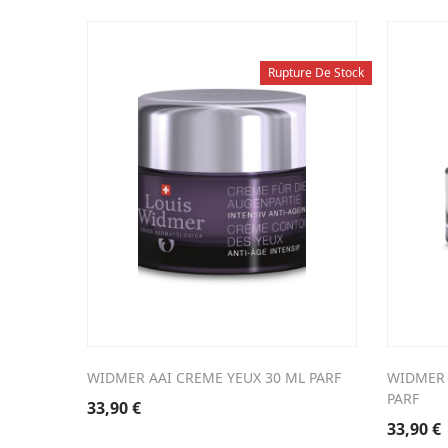
Rupture De Stock
WIDMER AAI CREME YEUX 30 ML PARF
WIDMER 
PARF
33,90
€
33,90
€